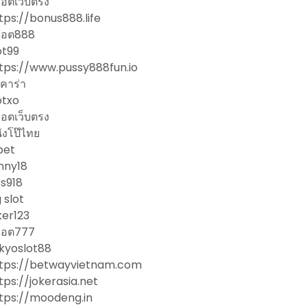
็อตเว็บตรง
tps://bonus888.life
็อต888
ot99
tps://www.pussy888fun.io
คาร่า
otxo
็อตเว็บตรง
ังโป๊ไทย
bet
nny18
ss918
 slot
ker123
็อต777
kyoslot88
tps://betwayvietnam.com
tps://jokerasia.net
tps://moodeng.in