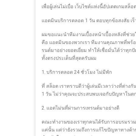
เพื่อผู้เล่นไม่เบื่อ เว็บไซต์แห่งนี้อัปเดตเกมส
แอดมินบริการตลอด 1 วัน ตอบทุกข้อสงสัย เร็
ผมขอแนะนำทีมงานเบื้องหน้าเบื้องหลังที่ช่วย
คือ แอดมินของพวกเรา ทีมงานคุณภาพที่พร้
รนด์มาอย่างยอดเยี่ยม ทำให้เชื่อมั่นได้ว่าทุ
ทั้งตรงประเด็นที่สุดครับผม
1. บริการตลอด 24 ชั่วโมง ไม่มีพัก
ที่ สล็อต เราทราบดีว่าผู้เล่นมีเวลาว่างที่ต่
1 วัน ไม่ว่าคุณจะประสบพบเจอกับปัญหาในตกด
2. แอดไม่นที่ผ่านการเทรนด์มาอย่างดี
คณะทำงานของเราทุกคนได้รับการอบรมรวมทั้งเ
แค่นั้น แต่ว่ายังรวมถึงการแก้ไขปัญหาทาง