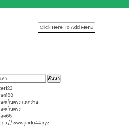
Click Here To Add Menu
นหา
หรับ:
ker123
็อต168
็อตเว็บตรง แตกง่าย
็อตเว็บตรง
็อต66
tps://www.jinda44.xyz