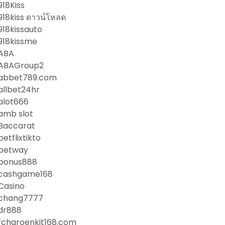
918Kiss
918kiss ดาวน์โหลด
918kissauto
918kissme
ABA
ABAGroup2
abbet789.com
allbet24hr
alot666
amb slot
Baccarat
betflixtikto
betway
bonus888
cashgame168
Casino
chang7777
dr888
fcharoenkit168.com